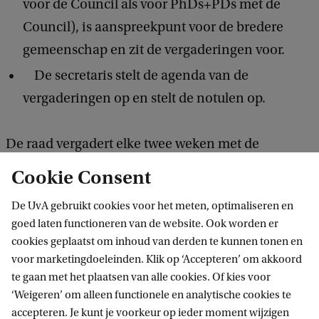
voor de Council als voor PhDs+PDs met de
Council), is aanspreekpunt voor de bredere
gemeenschap en zit de vergaderingen voor.
De secretaris stelt de agenda van de
vergaderingen op en stelt de notulen op.
De raad vergadert elke twee weken met de
instituutsdirecteur over zaken die van belang zijn
Cookie Consent
voor de gemeenschap.
De UvA gebruikt cookies voor het meten, optimaliseren en
goed laten functioneren van de website. Ook worden er
cookies geplaatst om inhoud van derden te kunnen tonen en
voor marketingdoeleinden. Klik op ‘Accepteren’ om akkoord
V. (Vadym) Voitsekhovskyi
te gaan met het plaatsen van alle cookies. Of kies voor
Faculteit der Natuurwetenschappen,
‘Weigeren’ om alleen functionele en analytische cookies te
Wiskunde en Informatica
accepteren. Je kunt je voorkeur op ieder moment wijzigen