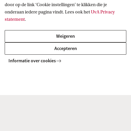
door op de link ‘Cookie instellingen’ te klikken die je
Anton Pannekoek Institute for Astronomy
onderaan iedere pagina vindt. Lees ook het
UvA Privacy
v.voitsekhovskyi@uva.nl
statement
.
Weigeren
Accepteren
A.M. (Alexandra) Moroianu
Informatie over cookies
Faculteit der Natuurwetenschappen,
Wiskunde en Informatica
Anton Pannekoek Institute for Astronomy
a.m.moroianu@uva.nl
+31617015445