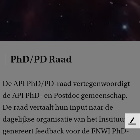
PhD/PD Raad
De API PhD/PD-raad vertegenwoordigt
de API PhD- en Postdoc gemeenschap.
De raad vertaalt hun input naar de
dagelijkse organisatie van het Instituut en
F
genereert feedback voor de FNWI PhD-
e
e