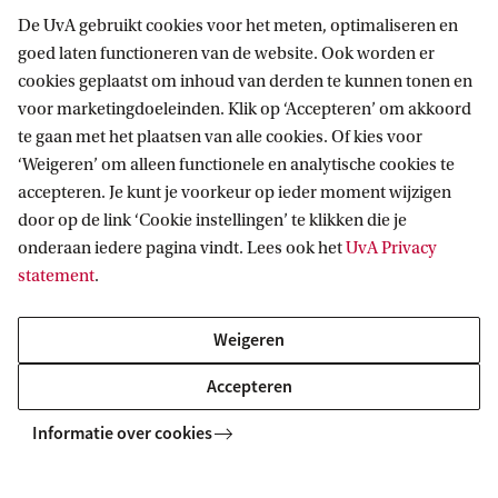
De UvA gebruikt cookies voor het meten, optimaliseren en
goed laten functioneren van de website. Ook worden er
cookies geplaatst om inhoud van derden te kunnen tonen en
Anton Pannekoek Instituut voor
voor marketingdoeleinden. Klik op ‘Accepteren’ om akkoord
Sterrenkunde
te gaan met het plaatsen van alle cookies. Of kies voor
‘Weigeren’ om alleen functionele en analytische cookies te
Volg ons op sociale media
accepteren. Je kunt je voorkeur op ieder moment wijzigen
door op de link ‘Cookie instellingen’ te klikken die je
onderaan iedere pagina vindt. Lees ook het
UvA Privacy
statement
.
Direct naar
Weigeren
Over ons
Accepteren
Nieuws en agenda
Informatie over cookies
Vacatures
Contact en locatie