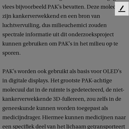
vlees bijvoorbeeld PAK's bevatten. Deze moleculen
F
zijn kankerverwekkend en een bron van
e
e
luchtvervuiling, dus milieuchemici zouden
d
spectrale informatie uit dit onderzoeksproject
b
a
kunnen gebruiken om PAK's in het milieu op te
c
sporen.
k
PAK's worden ook gebruikt als basis voor OLED's
in digitale displays. Het grootste PAK-achtige
molecuul dat in de ruimte is gedetecteerd, de niet-
kankerverwekkende 3D-fullereen, zou zelfs in de
geneeskunde kunnen worden toegepast als
medicijndrager. Hiermee kunnen medicijnen naar
een specifiek deel van het lichaam getransporteert