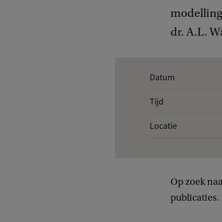
modelling 
dr. A.L. W
K
Datum
e
Tijd
r
n
Locatie
g
e
g
Op zoek naa
e
publicaties.
v
e