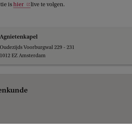
ie is
hier
live te volgen.
Agnietenkapel
Oudezijds Voorburgwal 229 - 231
1012 EZ Amsterdam
renkunde