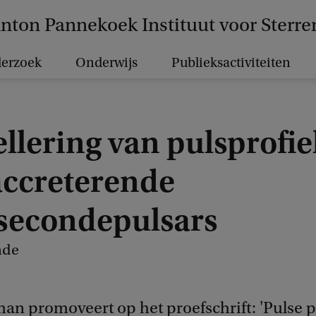
nton Pannekoek Instituut voor Sterr
erzoek
Onderwijs
Publieksactiviteiten
llering van pulsprofie
accreterende
isecondepulsars
nde
an promoveert op het proefschrift: 'Pulse p