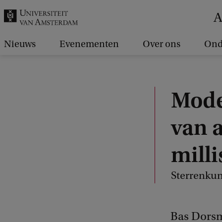
k
A
.
.
Nieuws
Evenementen
Over ons
Ond
.
Mode
van 
mill
Sterrenku
Bas Dorsm