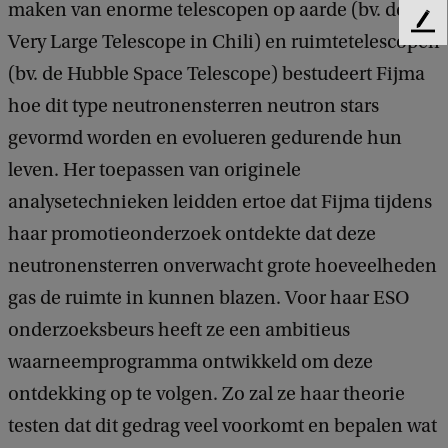
maken van enorme telescopen op aarde (bv. de
F
Very Large Telescope in Chili) en ruimtetelescopen
e
(bv. de Hubble Space Telescope) bestudeert Fijma
e
d
hoe dit type neutronensterren neutron stars
b
gevormd worden en evolueren gedurende hun
a
c
leven. Her toepassen van originele
k
analysetechnieken leidden ertoe dat Fijma tijdens
haar promotieonderzoek ontdekte dat deze
neutronensterren onverwacht grote hoeveelheden
gas de ruimte in kunnen blazen. Voor haar ESO
onderzoeksbeurs heeft ze een ambitieus
waarneemprogramma ontwikkeld om deze
ontdekking op te volgen. Zo zal ze haar theorie
testen dat dit gedrag veel voorkomt en bepalen wat