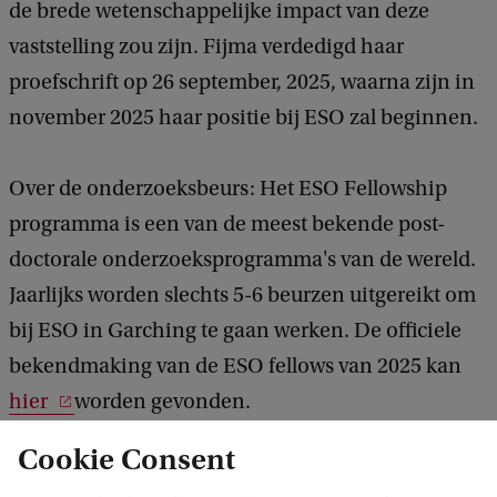
de brede wetenschappelijke impact van deze
vaststelling zou zijn. Fijma verdedigd haar
proefschrift op 26 september, 2025, waarna zijn in
november 2025 haar positie bij ESO zal beginnen.
Over de onderzoeksbeurs: Het ESO Fellowship
programma is een van de meest bekende post-
doctorale onderzoeksprogramma's van de wereld.
Jaarlijks worden slechts 5-6 beurzen uitgereikt om
bij ESO in Garching te gaan werken. De officiele
bekendmaking van de ESO fellows van 2025 kan
hier
worden gevonden.
Cookie Consent