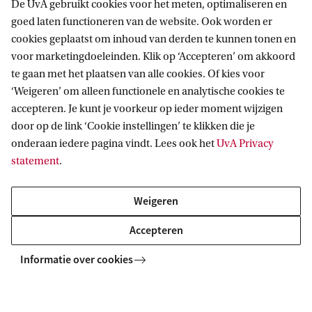
De UvA gebruikt cookies voor het meten, optimaliseren en
goed laten functioneren van de website. Ook worden er
cookies geplaatst om inhoud van derden te kunnen tonen en
Anton Pannekoek Instituut voor
voor marketingdoeleinden. Klik op ‘Accepteren’ om akkoord
Sterrenkunde
te gaan met het plaatsen van alle cookies. Of kies voor
‘Weigeren’ om alleen functionele en analytische cookies te
Volg ons op sociale media
accepteren. Je kunt je voorkeur op ieder moment wijzigen
door op de link ‘Cookie instellingen’ te klikken die je
onderaan iedere pagina vindt. Lees ook het
UvA Privacy
statement
.
Direct naar
Weigeren
Over ons
Accepteren
Nieuws en agenda
Informatie over cookies
Vacatures
Contact en locatie