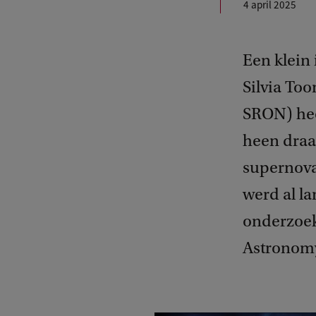
4 april 2025
Een klein
Silvia To
SRON) hee
heen draa
supernova
werd al la
onderzoek
Astronom