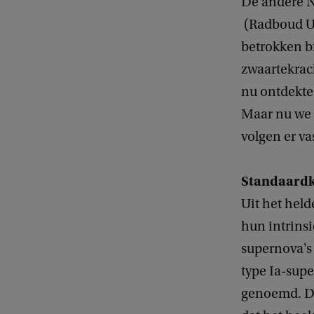
De andere N
(Radboud Un
betrokken bi
zwaartekrac
nu ontdekte 
Maar nu we 
volgen er va
Standaard
Uit het held
hun intrins
supernova's
type Ia-sup
genoemd. Di