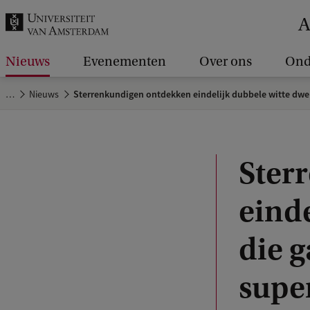
k
A
.
.
Nieuws
Evenementen
Over ons
Ond
.
…
Nieuws
Sterrenkundigen ontdekken eindelijk dubbele witte dwer
Ster
einde
die g
supe