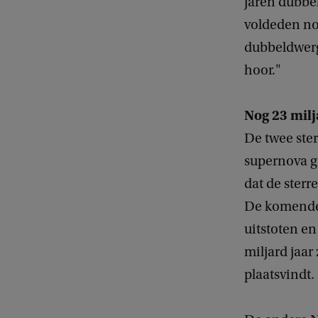
jaren dubbel
voldeden noo
dubbeldwerg
hoor."
Nog 23 milj
De twee ster
supernova g
dat de sterr
De komende 
uitstoten en
miljard jaar
plaatsvindt.