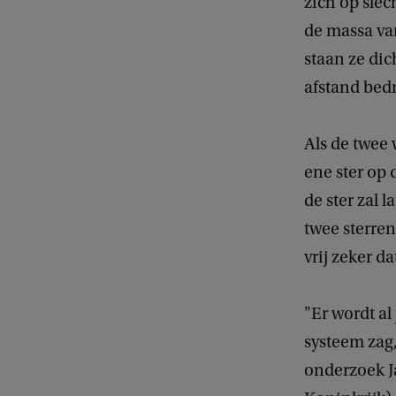
zich op slec
de massa va
staan ze di
afstand bed
Als de twee
ene ster op 
de ster zal l
twee sterren
vrij zeker d
"Er wordt al
systeem zag,
onderzoek J