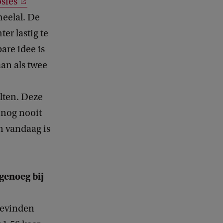
sies
heelal. De
ter lastig te
are idee is
aan als twee
lten. Deze
 nog nooit
n vandaag is
genoeg bij
bevinden