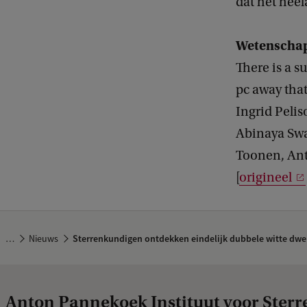
dat het heela
Wetenschapp
There is a 
pc away tha
Ingrid Peli
Abinaya Swa
Toonen, An
[
origineel
…
Nieuws
Sterrenkundigen ontdekken eindelijk dubbele witte dwer
Anton Pannekoek Instituut voor Ster