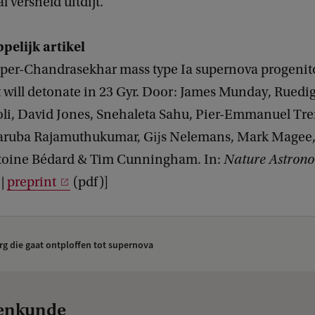
l versneld uitdijt.
elijk artikel
super-Chandrasekhar mass type Ia supernova progenito
t will detonate in 23 Gyr. Door: James Munday, Ruedi
soli, David Jones, Snehaleta Sahu, Pier-Emmanuel Tr
ruba Rajamuthukumar, Gĳs Nelemans, Mark Magee, 
toine Bédard & Tim Cunningham. In:
Nature Astron
|
preprint
(pdf)]
g die gaat ontploffen tot supernova
renkunde