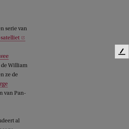
n serie van
satelliet
F
wee
e
 de William
e
d
n ze de
b
rge
a
n van Pan-
c
k
deert al