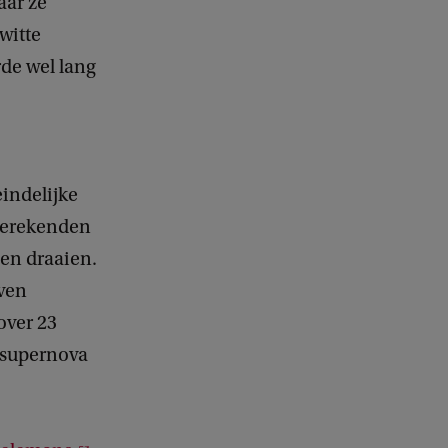
aar ze
witte
de wel lang
eindelijke
 berekenden
een draaien.
lven
over 23
e supernova