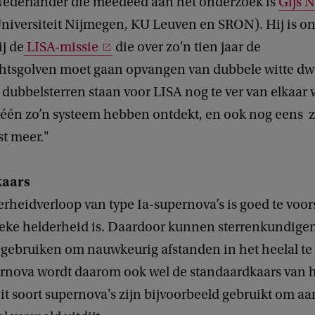
ederlander die meedeed aan het onderzoek is
Gijs 
iversiteit Nijmegen, KU Leuven en SRON). Hij is o
j de
LISA-missie
die over zo'n tien jaar de
htsgolven moet gaan opvangen van dubbele witte dw
dubbelsterren staan voor LISA nog te ver van elkaar
één zo’n systeem hebben ontdekt, en ook nog eens zo
st meer."
kaars
erheidverloop van type Ia-supernova’s is goed te voor
ieke helderheid is. Daardoor kunnen sterrenkundige
 gebruiken om nauwkeurig afstanden in het heelal te
ernova wordt daarom ook wel de standaardkaars van h
t soort supernova's zijn bijvoorbeeld gebruikt om aa