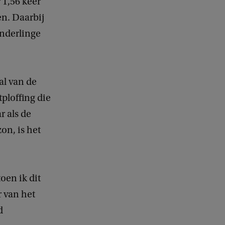
 1,56 keer
n. Daarbij
onderlinge
al van de
tploffing die
r als de
on, is het
oen ik dit
r van het
d