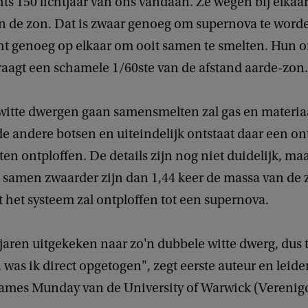
hts 150 lichtjaar van ons vandaan. Ze wegen bij elkaar
n de zon. Dat is zwaar genoeg om supernova te worde
cht genoeg op elkaar om ooit samen te smelten. Hun 
raagt een schamele 1/60ste van de afstand aarde-zon.
 witte dwergen gaan samensmelten zal gas en materia
de andere botsen en uiteindelijk ontstaat daar een on
aten ontploffen. De details zijn nog niet duidelijk, maa
 samen zwaarder zijn dan 1,44 keer de massa van de z
at het systeem zal ontploffen tot een supernova.
 jaren uitgekeken naar zo'n dubbele witte dwerg, dus t
 was ik direct opgetogen", zegt eerste auteur en leide
ames Munday van de University of Warwick (Verenig