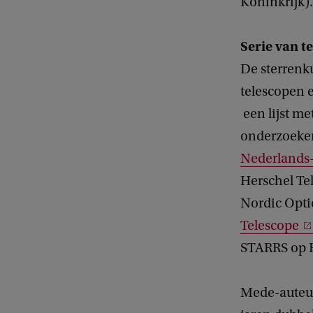
Koninkrijk).
Serie van t
De sterrenk
telescopen e
een lijst me
onderzoeker
Nederlands-
Herschel Te
Nordic Opti
Telescope
STARRS op 
Mede-aute