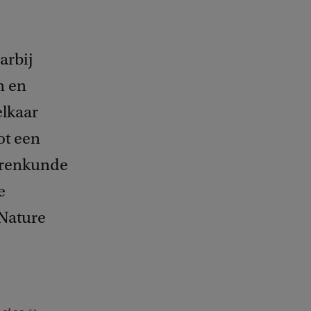
arbij
n en
elkaar
ot een
errenkunde
e
 Nature