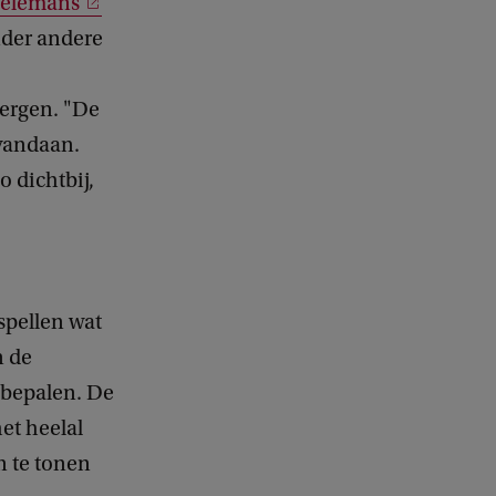
Nelemans
nder andere
ergen. "De
 vandaan.
 dichtbij,
spellen wat
n de
 bepalen. De
et heelal
n te tonen