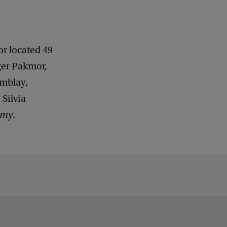
r located 49
ger Pakmor,
emblay,
Silvia
omy
.