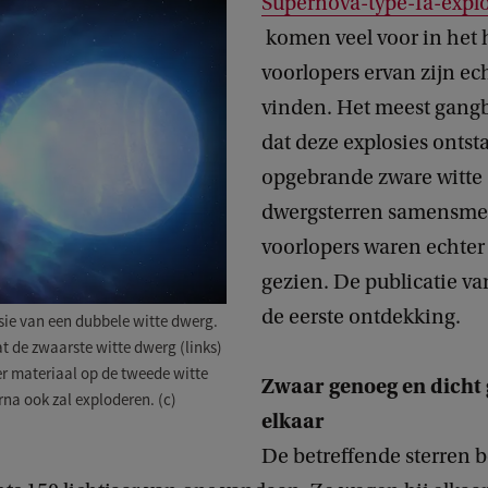
Supernova-type-Ia-explo
komen veel voor in het 
voorlopers ervan zijn ech
vinden. Het meest gangb
dat deze explosies ontst
opgebrande zware witte
dwergsterren samensme
voorlopers waren echter
gezien. De publicatie va
de eerste ontdekking.
osie van een dubbele witte dwerg.
 de zwaarste witte dwerg (links)
r materiaal op de tweede witte
Zwaar genoeg en dicht 
rna ook zal exploderen. (c)
elkaar
De betreffende sterren 