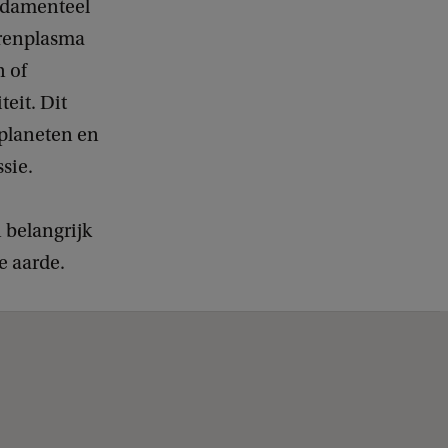
ndamenteel
rrenplasma
n of
eit. Dit
oplaneten en
sie.
 belangrijk
e aarde.