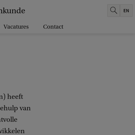
enkunde
Vacatures
Contact
) heeft
behulp van
tvolle
wikkelen