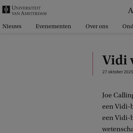
k
A
.
.
Nieuws
Evenementen
Over ons
Ond
.
Vidi
27 oktober 202
Joe Calli
een Vidi-
een Vidi-
wetenscha