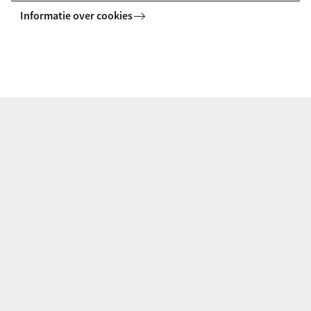
Informatie over cookies
Meer over de FNWI
Anton Pannekoek Instituut voor
Sterrenkunde
Volg ons op sociale media
Direct naar