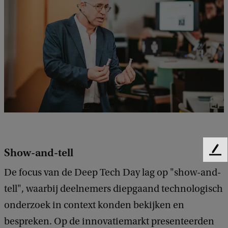
Show-and-tell
F
e
De focus van de Deep Tech Day lag op "show-and-
e
tell", waarbij deelnemers diepgaand technologisch
d
b
onderzoek in context konden bekijken en
a
bespreken. Op de innovatiemarkt presenteerden
c