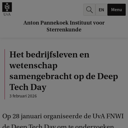
k
Menu
.
.
Anton Pannekoek Instituut voor
Sterrenkunde
.
Het bedrijfsleven en
wetenschap
samengebracht op de Deep
Tech Day
3 februari 2026
Op 28 januari organiseerde de UvA FNWI
de Deep Tech Day om te onderzoeken