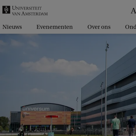
k
A
.
.
Nieuws
Evenementen
Over ons
Ond
.