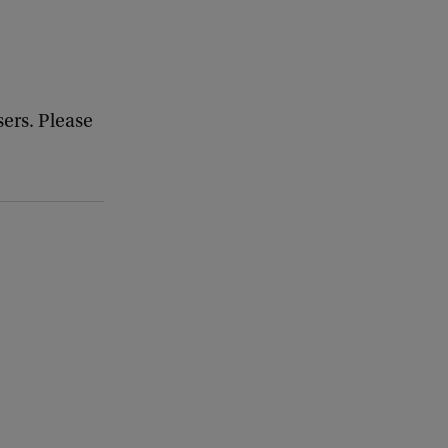
c
k
ers. Please