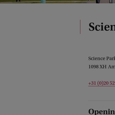
Scie
Science Par
1098 XH
Am
+31 (0)20 5
Openin