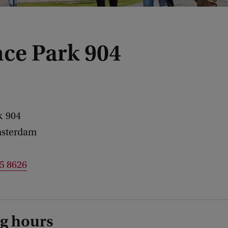
nce Park 904
k
904
sterdam
25 8626
g hours