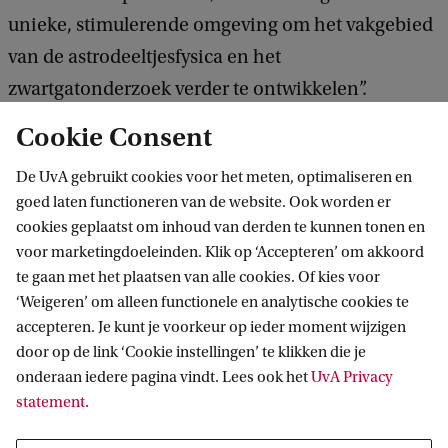
unieke, stimulerende omgeving om het vakgebied
van de astrodeeltjesfysica en het
zwartgatonderzoek verder te ontwikkelen”.
Cookie Consent
Bron: via astronomie.nl
De UvA gebruikt cookies voor het meten, optimaliseren en
goed laten functioneren van de website. Ook worden er
cookies geplaatst om inhoud van derden te kunnen tonen en
Anton Pannekoek Instituut voor
voor marketingdoeleinden. Klik op ‘Accepteren’ om akkoord
Sterrenkunde
te gaan met het plaatsen van alle cookies. Of kies voor
‘Weigeren’ om alleen functionele en analytische cookies te
Volg ons op sociale media
accepteren. Je kunt je voorkeur op ieder moment wijzigen
door op de link ‘Cookie instellingen’ te klikken die je
onderaan iedere pagina vindt. Lees ook het
UvA Privacy
statement
.
Direct naar