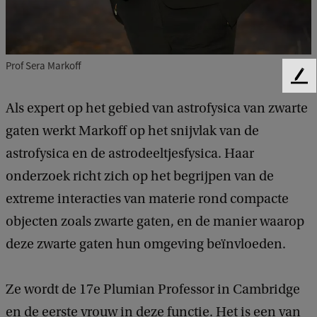
Prof Sera Markoff
F
e
Als expert op het gebied van astrofysica van zwarte
e
d
gaten werkt Markoff op het snijvlak van de
b
astrofysica en de astrodeeltjesfysica. Haar
a
onderzoek richt zich op het begrijpen van de
c
k
extreme interacties van materie rond compacte
objecten zoals zwarte gaten, en de manier waarop
deze zwarte gaten hun omgeving beïnvloeden.
Ze wordt de 17e Plumian Professor in Cambridge
en de eerste vrouw in deze functie. Het is een van