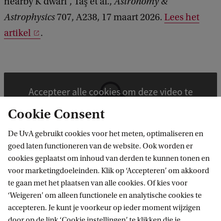
nearby K dwarf”, Taş et al.,
Astronomy &
Astrophysics
707, A238, 17 maart 2026.
Lees het
artikel
.
Accepteer alle cookies om deze video te
kunnen zien. Cookie instellingen.
Cookie Consent
De UvA gebruikt cookies voor het meten, optimaliseren en
goed laten functioneren van de website. Ook worden er
cookies geplaatst om inhoud van derden te kunnen tonen en
Anton Pannekoek Instituut voor
voor marketingdoeleinden. Klik op ‘Accepteren’ om akkoord
Sterrenkunde
te gaan met het plaatsen van alle cookies. Of kies voor
‘Weigeren’ om alleen functionele en analytische cookies te
Volg ons op sociale media
accepteren. Je kunt je voorkeur op ieder moment wijzigen
door op de link ‘Cookie instellingen’ te klikken die je