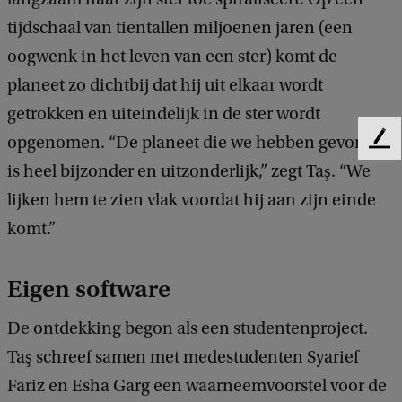
tijdschaal van tientallen miljoenen jaren (een
oogwenk in het leven van een ster) komt de
planeet zo dichtbij dat hij uit elkaar wordt
getrokken en uiteindelijk in de ster wordt
opgenomen. “De planeet die we hebben gevonden
F
e
is heel bijzonder en uitzonderlijk,” zegt Taş. “We
e
lijken hem te zien vlak voordat hij aan zijn einde
d
b
komt.”
a
c
Eigen software
k
De ontdekking begon als een studentenproject.
Taş schreef samen met medestudenten Syarief
Fariz en Esha Garg een waarneemvoorstel voor de