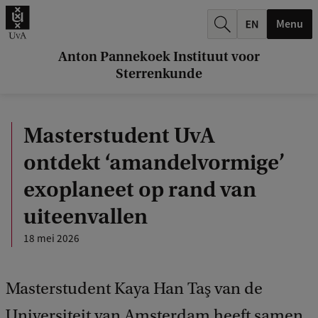
k
Menu
.
.
Anton Pannekoek Instituut voor
Sterrenkunde
.
Masterstudent UvA
ontdekt ‘amandelvormige’
exoplaneet op rand van
uiteenvallen
18 mei 2026
Masterstudent Kaya Han Taş van de
Universiteit van Amsterdam heeft samen