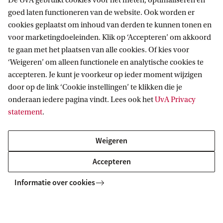
De UvA gebruikt cookies voor het meten, optimaliseren en
vinden.
goed laten functioneren van de website. Ook worden er
cookies geplaatst om inhoud van derden te kunnen tonen en
voor marketingdoeleinden. Klik op ‘Accepteren’ om akkoord
te gaan met het plaatsen van alle cookies. Of kies voor
‘Weigeren’ om alleen functionele en analytische cookies te
accepteren. Je kunt je voorkeur op ieder moment wijzigen
Resultaten: 0 van 0
door op de link ‘Cookie instellingen’ te klikken die je
onderaan iedere pagina vindt. Lees ook het
UvA Privacy
Geen resultaten gevonden
statement
.
Weigeren
Accepteren
Informatie over cookies